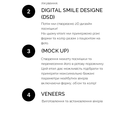
лікування.
DIGITAL SMILE DESIGNE
2
(DSD)
Потім ми створюємо 2D дизайн
посмішки!
На цьому етапі ми приміряємо різні
форми та колір разом з пацієнтом на
фото.
(MOCK UP)
3
Створення макету посмішки та
перенесення його в ротову порожнину.
Цей етап дає можливість підібрати та
приміряти максимально бажані
параметри майбутніх вінірів
включаючи форму, обʼєм та колір!
VENEERS
4
Виготовлення та встановлення вінірів