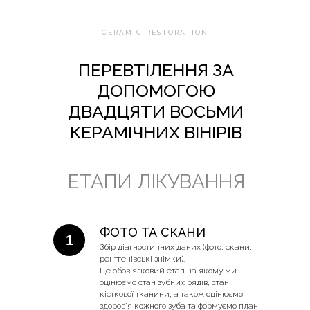
CERAMIC RESTORATION
ПЕРЕВТІЛЕННЯ ЗА
ДОПОМОГОЮ
ДВАДЦЯТИ ВОСЬМИ
КЕРАМІЧНИХ ВІНІРІВ
ЕТАПИ ЛІКУВАННЯ
ФОТО ТА СКАНИ
1
Збір діагностичних даних (фото, скани,
рентгенівські знімки).
Це обовʼязковий етап на якому ми
оцінюємо стан зубних рядів, стан
кісткової тканини, а також оцінюємо
здоровʼя кожного зуба та формуємо план