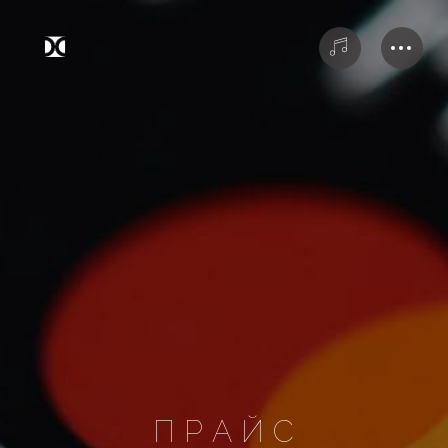
П Р А Й С