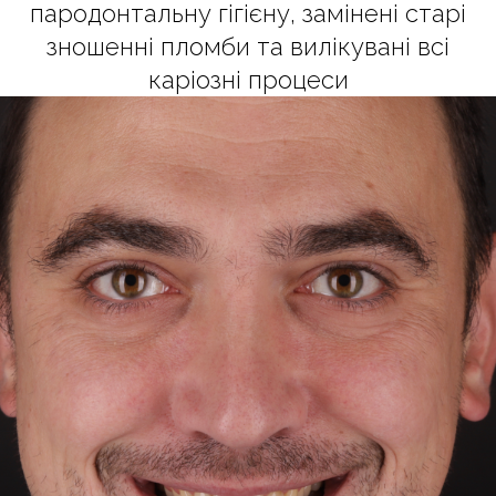
пародонтальну гігієну, замінені старі
зношенні пломби та вилікувані всі
каріозні процеси