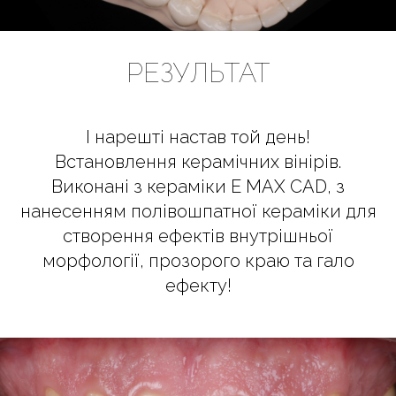
РЕЗУЛЬТАТ
І нарешті настав той день!
Встановлення керамічних вінірів.
Виконані з кераміки E MAX CAD, з
нанесенням полівошпатної кераміки для
створення ефектів внутрішньої
морфології, прозорого краю та гало
ефекту!