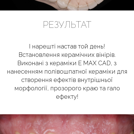
РЕЗУЛЬТАТ
І нарешті настав той день!
Встановлення керамічних вінірів.
Виконані з кераміки E MAX CAD, з
нанесенням полівошпатної кераміки для
створення ефектів внутрішньої
морфології, прозорого краю та гало
ефекту!