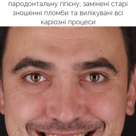
пародонтальну гігієну, замінені старі
зношенні пломби та вилікувані всі
каріозні процеси